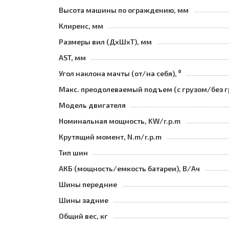
Высота машины по ограждению, мм
Клиренс, мм
Размеры вил (ДхШхТ), мм
AST, мм
Угол наклона мачты (от/на себя), ⁰
Макс. преодолеваемый подъем (с грузом/без г
Модель двигателя
Номинальная мощность, KW/r.p.m
Крутящий момент, N.m/r.p.m
Тип шин
АКБ (мощность/емкость батареи), В/Ач
Шины передние
Шины задние
Общий вес, кг