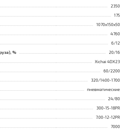
2350
175
1070х150х50
4760
6/12
руза), %
20/16
Xichai 4DX23
60/2200
320/1400-1700
пневматические
24/80
300-15-18PR
7.00-12-12PR
7000