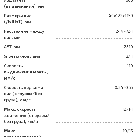
(выдвижения), мм
Размеры вил
40x122x1150
(ДхШхТ), мм
Расстояние между
244~724
вил, мм
AST, мм
2810
Угол наклона вил
2/4
Скорость
110
выдвижения мачты,
мм/с
Скорость подъема
0.34/0.55
вил (с грузом/без
груза), мм/с
Макс. скорость
12/14
движения (с грузом/
без груза), км/ч
Макс.
10/15
преодолеваемый