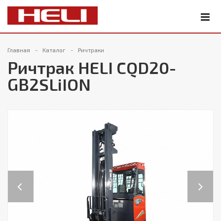
Главная
Каталог
Ричтраки
Ричтрак HELI CQD20-
GB2SLiION
Previous
Next