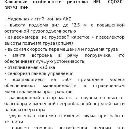
Ключевые особенности ричтрака HELI CQD20-
GB2SLiION:
- Надежная литий-ионная АКБ
- высота подъема вил до 12,5 м. с повышенной
остаточной грузоподъемностью
- видеокамера на грузовой каретке + преселектор
высоты подъема груза (опция)
- высокая скорость перемещения и подъема груза
- мачта встроена в раму погрузчика, что
обеспечивает лучшую устойчивость
- отапливаемая кабина
- сенсорная панель управления
- вращающиеся на 360º приводные колеса
обеспечивают маневренность в ограниченном
межстеллажном пространстве
- расширенный обзор мачты с грузом на высоте
благодаря измененной веерообразной верхней части
кабины оператора
- улучшенная система снижения шума при работе
техники
- снижен уровень потребления энергии, что