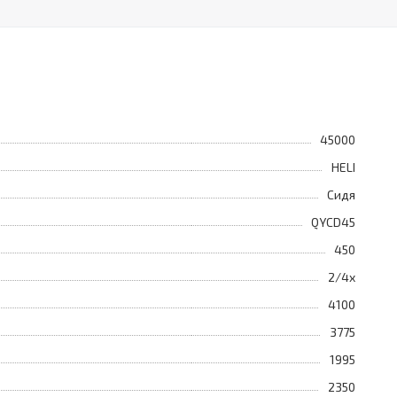
45000
HELI
Сидя
QYCD45
450
2/4x
4100
3775
1995
2350