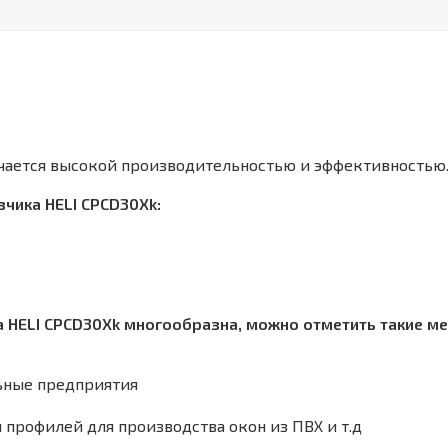
чается высокой производительностью и эффективностью
чика HELI CPСD30Xk:
 HELI CPСD30Xk многообразна, можно отметить такие мес
ьные предприятия
 профилей для производства окон из ПВХ и т.д