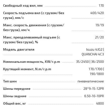
Свободный ход вил, мм
170
Скорость подъема вил (с грузом/без
400/420
груза), мм/с
Макс. скорость движения (с грузом/
19/19
без груза), км/ч
Макс. преодолеваемый подъем (с
21/20
грузом/без груза), %
Модель двигателя
Isuzu 4JG2 |
QUANCHAI 4C3
Номинальная мощность, KW/r.p.m
35/2450 | 36/2500
Крутящий момент, N.m/r.p.m
170/1700 |
190/1800
Тип шин
пневматические
Шины передние
28*9-15-12PR
Шины задние
6.50-10-10PR
Общий вес, кг
4800